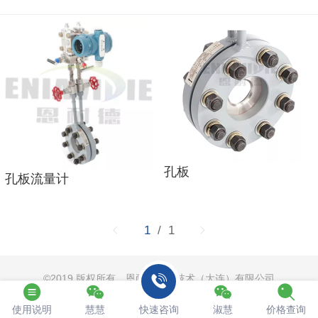
孔板
孔板流量计
1
/ 1
©
2019 版权所有 恩耐德测控技术（大连）有限公司
电脑版
使用说明
慧慧
快速咨询
淑慧
价格查询
辽ICP备19005461号-2