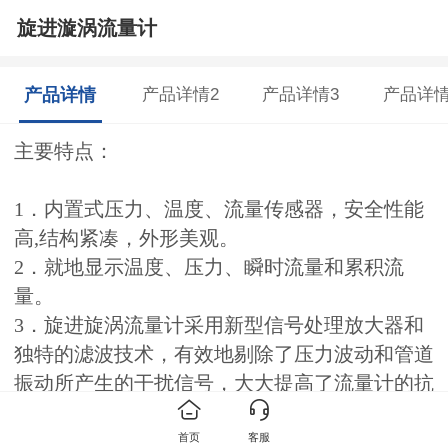
旋进漩涡流量计
产品详情
产品详情2
产品详情3
产品详情
主要特点：
1
．内置式压力、温度、流量传感器，安全性能
高
,
结构紧凑，外形美观。
2
．就地显示温度、压力、瞬时流量和累积流
量。
3
．
旋进旋涡流量计
采用新型信号处理放大器和
独特的滤波技术，有效地剔除了压力波动和管道
振动所产生的干扰信号，大大提高了流量计的抗
干扰能力，使小流量具有出色的稳定性。
首页
客服
4
．
特有时间显示及实时数据存储之功能，无论